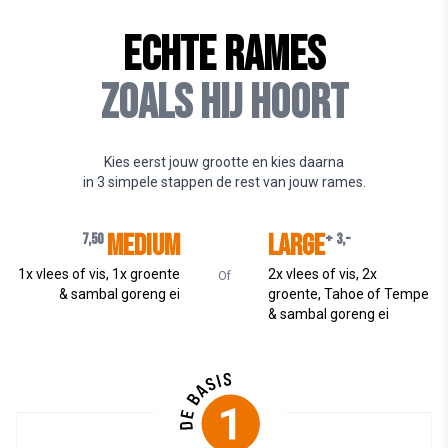
ECHTE RAMES
ZOALS HIJ HOORT
Kies eerst jouw grootte en kies daarna
in 3 simpele stappen de rest van jouw rames.
Medium
Large
7,50
+ 3,-
1x vlees of vis, 1x groente
2x vlees of vis, 2x
Of
& sambal goreng ei
groente, Tahoe of Tempe
& sambal goreng ei