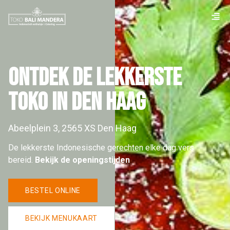
Ontdek de lekkerste
toko in Den Haag
Abeelplein 3, 2565 XS Den Haag
De lekkerste Indonesische gerechten elke dag
vers
bereid.
Bekijk de openingstijden
BESTEL ONLINE
BEKIJK MENUKAART